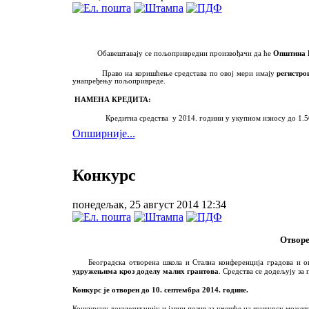
Обавештавају се пољопривредни произвођачи да ће
Општина 
Право на коришћење средстава по овој мери имају
регистро
унапређењу пољопривреде.
НАМЕНА КРЕДИТА:
Кредитна средства у 201
4
. годин
и у укупном износу до
1
.
5
Опширније...
Конкурс
понедељак, 25 август 2014 12:34
Отворе
Београдска отворена школа и Стална конференција градова и
удружењима кроз доделу малих грантова
. Средства се додељују за 
Конкурс је отворен до 10. септембра 2014. године.
Конкурсну документацију и јавни позив за учешће на конкурсу можете