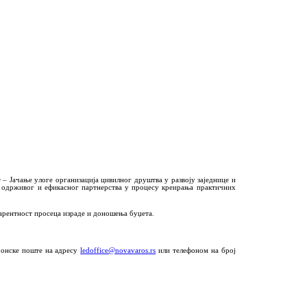
e
– Јачање улоге организација цивилног друштва у развоју заједнице и
г, одрживог и ефикасног партнерства у процесу креирања практичних
парентност просеца израде и доношења буџета.
тронске поште на адресу
ledoffice@novavaros.rs
или телефоном на број