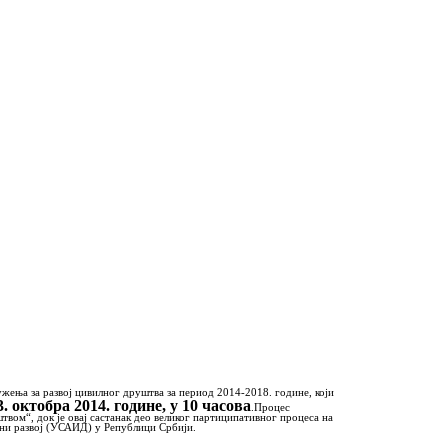
ужења за развој цивилног друштва за период 2014-2018. године, који
13. октобра 2014. године, у 10 часова
.
Процес
oм“, док је овај састанак део великог партиципативног процеса на
дни развој (УСАИД) у Републици Србији.