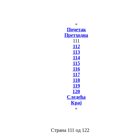
«
Почетак
Претходна
111
112
113
114
115
116
117
118
119
120
Следећа
Крај
»
Страна 111 од 122