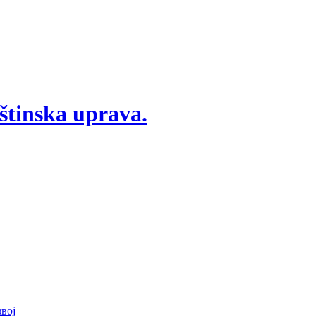
štinska uprava.
вој