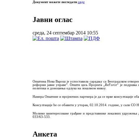
Документ можете погледати
овде
Јавни оглас
среда, 24 септембар 2014 10:55
Општина Нова Варош је успоставила сарадњу са Београдском отвор
реформи јавне управе“.
Општи циљ Пројекта „
ReForce
“ је подршка 
политика и доношења одлука на локалном нивоу.
Намера Општине и пројектних партнера је да се прве консултације об
Консултације ће се обавити у уторак, 02.10.2014. године, у сали СО 
Молимо заинтересоване грађане и представнике локалних удружења да
033/63-533.
Анкета