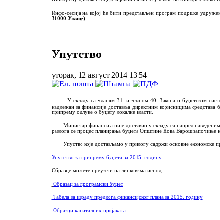
Инфо-сесија на којој ће бити представљен програм подршке удруж
31000 Ужице)
.
Упутство
уторак, 12 август 2014 13:54
У складу са чланом 31. и чланом 40. Закона о буџетском систем
надлежан за финансије доставља директним корисницима средстава бу
припрему одлуке о буџету локалне власти.
Министар финансија није доставио у складу са напред наведеним зак
разлога се процес планирања буџета Општине Нова Варош започиње на 
Упуство које достављамо у прилогу садржи основне економске претпо
Упутство за припрему буџета за 2015. годину
Образце можете преузети на линковимa испод:
Образац за програмски буџет
Табела за израду предлога финансијског плана за 2015. годину
Образци капиталних пројаката