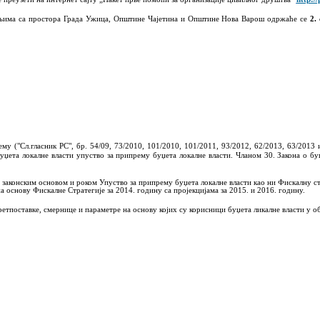
ењима са простора Града Ужица, Општине Чајетина и Општине Нова Варош одржаће се
2.
у ("Сл.гласник РС", бр. 54/09, 73/2010, 101/2010, 101/2011, 93/2012, 62/2013, 63/2013 
џета локалне власти упуство за припрему буџета локалне власти. Чланом 30. Закона о бу
онским основом и роком Упуство за припрему буџета локалне власти као ни Фискалну страте
основу Фискалне Стратегије за 2014. годину са пројекцијама за 2015. и 2016. годину.
ставке, смернице и параметре на основу којих су корисници буџета ликалне власти у оба