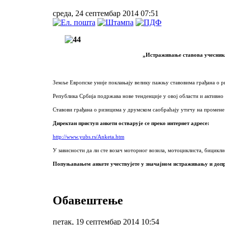
среда, 24 септембар 2014 07:51
„Истраживање ставова учесника
Земље Европске уније поклањају велику пажњу ставовима грађана о р
Република Србија подржава нове тенденције у овој области и активно 
Ставови грађана о ризицима у друмском саобраћају утичу на промене 
Директан приступ анкети остварује се преко интернет адресе:
http
://www.yubs.rs/Anketa.htm
У зависности да ли сте возач моторног возила, мотоциклиста, бицикли
Попуњавањем анкете учествујете у значајном истраживању и допр
Обавештење
петак, 19 септембар 2014 10:54