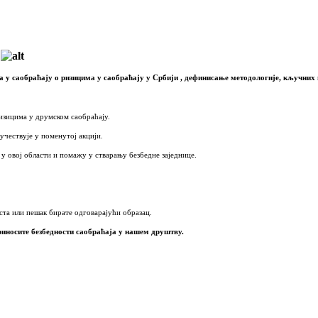
 у саобраћају о ризицима у саобраћају у Србији , дефинисање методологије, кључних
изицима у друмском саобраћају.
учествује у поменутој акцији.
у овој области и помажу у стварању безбедне заједнице.
ста или пешак бирате одговарајући образац.
иносите безбедности саобраћаја у нашем друштву.