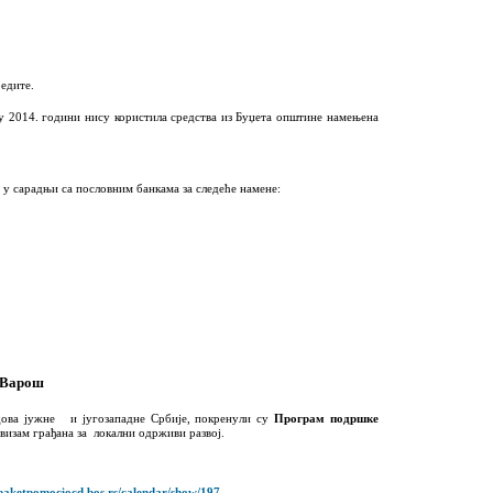
редите
.
у 2014. години нису користила средства из Буџета општине намењена
у сарадњи са пословним банкама за
следеће намене:
 Варош
дова јужне
и југозападне Србије, покренули су
Програм подршке
ивизам грађана за локални одрживи развој.
/paketpomociocd.bos.rs/calendar/show/197