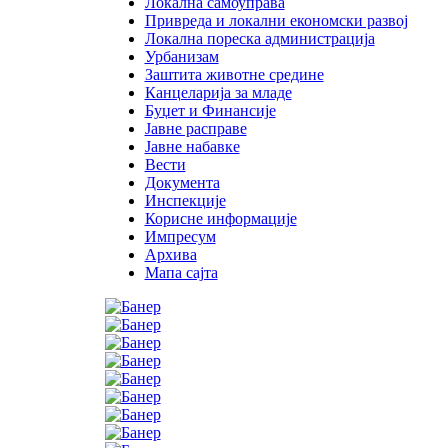
Локална самоуправа
Привреда и локални економски развој
Локална пореска администрација
Урбанизам
Заштита животне средине
Канцеларија за младе
Буџет и Финансије
Јавне расправе
Јавне набавке
Вести
Документа
Инспекције
Корисне информације
Импресум
Архива
Мапа сајта