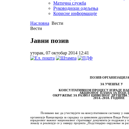
Матична служба
Руководиоци одељења
Корисне информације
Насловна
Вести
Вести
Јавни позив
уторак, 07 октобар 2014 12:41
ПОЗИВ ОРГАНИЗАЦИЈ
ЗА УЧЕШЋЕ У
КОНСУЛТАТИВНОМ ПРОЦЕСУ ИЗРАДЕ НАЦ
АКЦИОНОГ ПЛАНА ЗА ПОДСТИЦ
ОКРУЖЕЊЕ ЗА РАЗВОЈ ЦИВИЛНОГ ДРУШТВА У Р
2014.-2018. ГОДИНЕ
Позивамо вас да учествујете на консултативном састанку у оквир
организује Канцеларија за сарадњу са цивилним друштвом Владе Репу
израде
овог важног националног стратешког документа је подржан у о
локалу и реализује се у оквиру пројекта „Подстицајно окружење за 