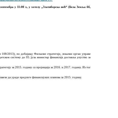
 септембра у 11:00 х, у
хотелу „Златиборска ноћ“ (Бела Земља бб,
и 108/2013), по добијању Фискалне стратегије, локални орган управе
џетском систему до 05. јула министар финансија доставља упуство за
гију за 2015. годину са пројекција за 2016. и 2017. годину. Из тог
вези да ураде предлоге финансијских планова за 2015. годину.