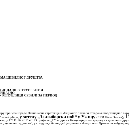
АМА ЦИВИЛНОГ ДРУШТВА
ИОНАЛНЕ СТРАТЕГИЈЕ И
АЈНО
ЕПУБЛИЦИ СРБИЈИ ЗА
ПЕРИОД
у процеса израде Националне стратегије и Акционог
плана за стварање подстицајног окр
у хотелу
„Златиборска ноћ“
у Ужицу
, 
блике Србије,
(31311
Бела Земља)
квиру ЕУ ИПА 2011-2013 пројекта „EУ пoдршкa Кaнцeлaриjи зa сaрaдњу сa цивилним друштв
развој цивилног друштва“, уз подршку Агенције Сједињених Америчких Држава за међунаро