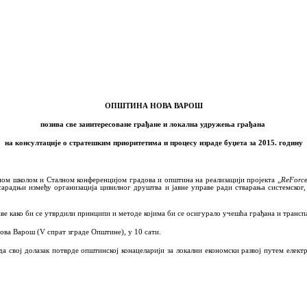
ОПШТИНА НОВА ВАРОШ
позива све заинтересоване грађане и локална удружења грађана
на консултације о стратешким приоритетима и процесу израде буџета за 2015. годину
еном школом
и
Сталном конференцијом градова и општина
на реализацији пројекта „
ReForc
сарадњи између организација цивилног друштва и јавне управе ради стварања системско
аве како би се утврдили принципи и методе којима би се осигурало учешћа грађана и транс
Нова Варош (
V
спрат зграде Општине), у 10 сати.
 свој долазак потврде општинској конацеларији за локални економски развој путем елек