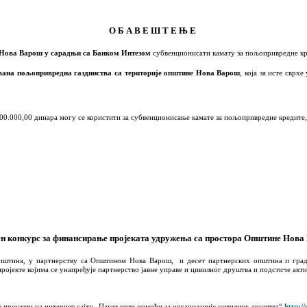
О Б А В Е Ш Т Е Њ Е
Нова Варош у сарадњи са Банком Интезом
субвенционисати камату
з
а пољопривредне к
вана пољопривредна газдинства са територије општине Нова Варош
, која
за исте сврхе
00.000,00 динара
могу се користити за
субвенционисање камате за пољопривредне кредите, 
н конкурс за финансирање пројеката удружења са простора Општине Нова
 општина, у партнерству са Општином Нова Варош, и десет партнерских општина и гра
пројекте којима се унапређује партнерство јавне управе и цивилног друштва и подстиче акт
 преузети на интернет сајту „Пакет прве помоћи за организације цивилног друштва“
http:/