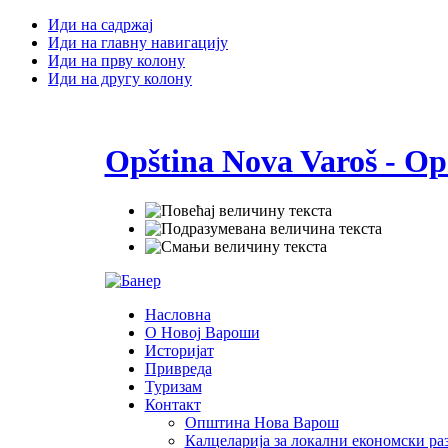
Иди на садржај
Иди на главну навигацију
Иди на прву колону
Иди на другу колону
Opština Nova Varoš - Op
Насловна
О Новој Вароши
Историјат
Привреда
Туризам
Контакт
Општина Нова Варош
Калцеларија за локални економски раз