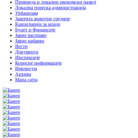
Привреда и локални економски развој
Локална пореска администрација
Урбанизам
Заштита животне средине
Канцеларија за младе
Буџет и Финансије
Јавне расправе
Јавне набавке
Вести
Документа
Инспекције
Корисне информације
Импресум
Архива
Мапа сајта