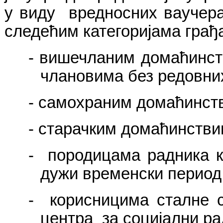
у виду вредносних ваучера
следећим категоријама грађ
-
вишечланим домаћинст
члановима без редовни
-
самохраним домаћинств
-
старачким домаћинстви
-
породицама радника к
дужи временски период
-
корисницима сталне 
центра за социјални ра