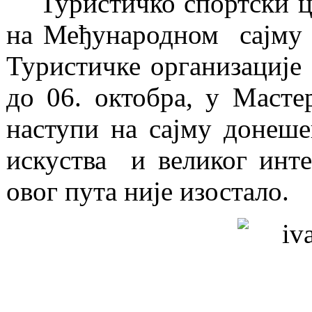
Туристичко спортски ц
на Међународном сајму 
Туристичке организације 
до 06. октобра, у Масте
наступи на сајму донеше
искуства и великог инте
овог пута није изостало.