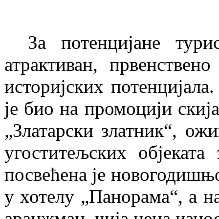
За потенцијане тури
атрактиван, првенствен
историјских потенцијала.
је био на промоцији скиј
„Златарски златник“, ожи
угоститељских објеката
посвећена је новогодишњо
у хотелу „Панорама“, а н
аранжман, чија цена износ