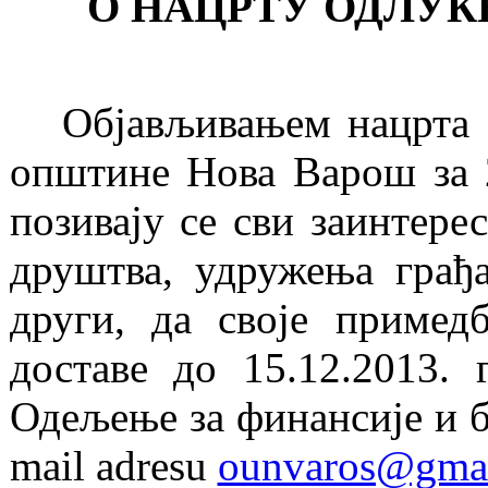
О НАЦРТУ ОДЛУ
Објављивањем нацрта 
општине Нова Варош за 
позивају се сви заинтере
друштва,
удружења грађа
друг
и
,
да своје примед
доставе до
15
.12.201
3
. 
Одељење за финансије и б
mail adresu
ounvaros@gma