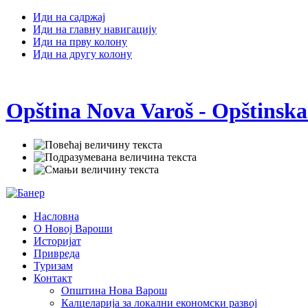
Иди на садржај
Иди на главну навигацију
Иди на прву колону
Иди на другу колону
Opština Nova Varoš - Opštinska
Насловна
О Новој Вароши
Историјат
Привреда
Туризам
Контакт
Општина Нова Варош
Калцеларија за локални економски развој