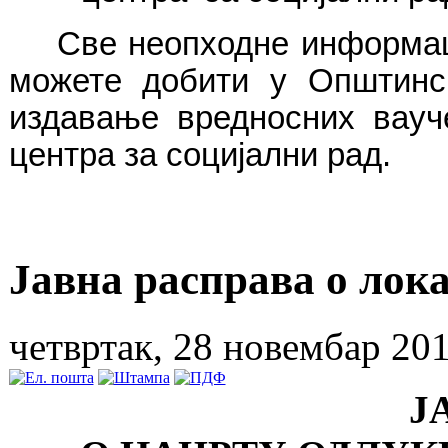
Све неопходне информаци
можете добити у Општинск
издавање вредносних вауч
центра за социјални рад.
Јавна расправа о ло
четвртак, 28 новембар 20
Ј