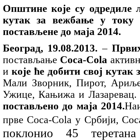
Општине које су одредиле л
кутак за вежбање у току 
постављене до маја 2014.
Београд, 19.08.2013.
–
Првих
постављање
Coca-Cola
активн
и
које ће добити свој кутак 
Мали Зворник, Пирот, Ариље
Ужице, Кањижа и Лазаревац.
постављено до маја 2014.
Наи
прве
Coca-Cola
у Србији,
Coc
поклонио 45 теретан