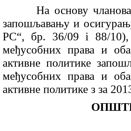
На основу члан
o
в
запошљавању и осигурању 
РС“
,
бр. 36/09
i 88/10
)
међусобних права и оба
активне политике запош
међусобних права и оба
активне политике з за 201
ОПШТ