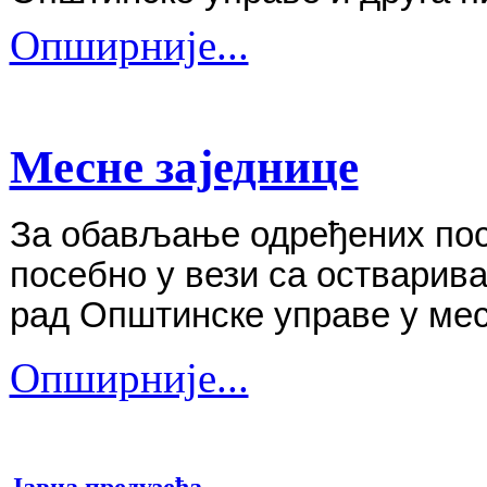
Опширније...
Месне заједнице
За обављање одређених пос
посебно у вези са остварив
рад Општинске управе у ме
Опширније...
Јавна предузећа