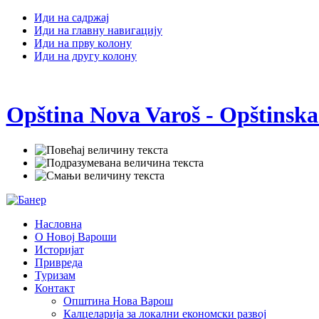
Иди на садржај
Иди на главну навигацију
Иди на прву колону
Иди на другу колону
Opština Nova Varoš - Opštinska
Насловна
О Новој Вароши
Историјат
Привреда
Туризам
Контакт
Општина Нова Варош
Калцеларија за локални економски развој