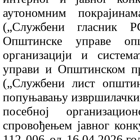
аутономним покрајина
(„Службени гласник Р
Општинске управе о
организацији и систем
управи и Општинском п
(„Службени лист општи
попуњавању извршилачки
посебној организаци
спровођењем јавног конк
112 006 од 16.04.2026.