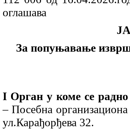
оглашава
Ј
За попуњавање изврш
I Орган у коме се радн
– Посебна организациона 
ул.Карађорђева 32.