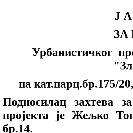
Ј А
ЗА
Урбанистичког про
"Зл
на кат.парц.бр.175/20,
Подносилац захтева з
пројекта је Жељко То
бр.14.