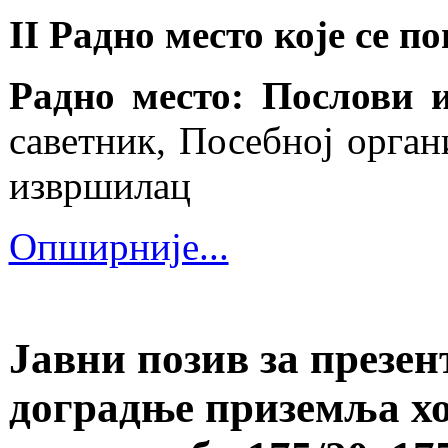
II Радно место које се 
Радно место: Послови 
саветник, Посебној орган
извршилац
Опширније...
Јавни позив за презе
доградње приземља хо