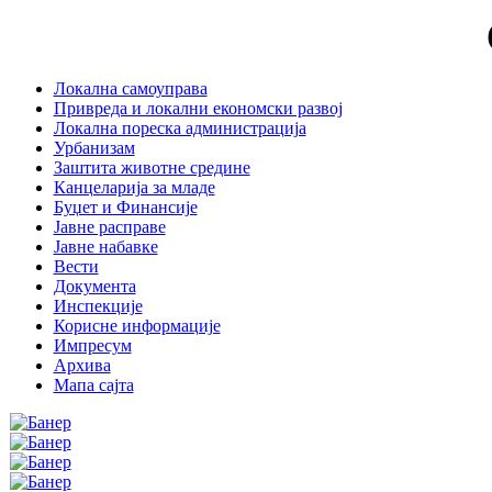
Локална самоуправа
Привреда и локални економски развој
Локална пореска администрација
Урбанизам
Заштита животне средине
Канцеларија за младе
Буџет и Финансије
Јавне расправе
Јавне набавке
Вести
Документа
Инспекције
Корисне информације
Импресум
Архива
Мапа сајта