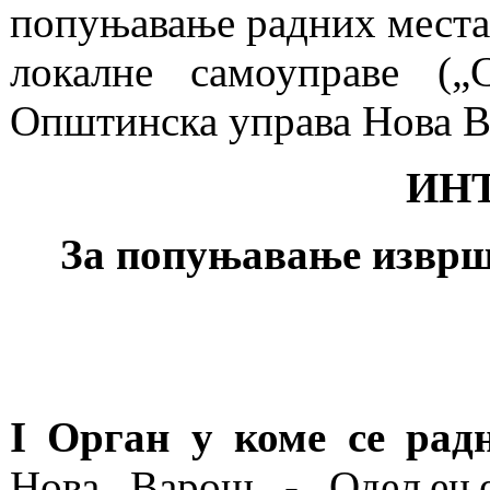
попуњавање радних места
локалне самоуправе („
Општинска управа Нова 
ИН
За попуњавање изврш
I Орган у коме се рад
Нова Варош - Одељење