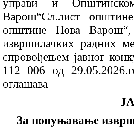
управи и Општинско
Варош“Сл.лист општин
општине Нова Варош“,
извршилачких радних м
спровођењем јавног конк
112 006 од 29.05.2026.
оглашава
Ј
За попуњавање изврш