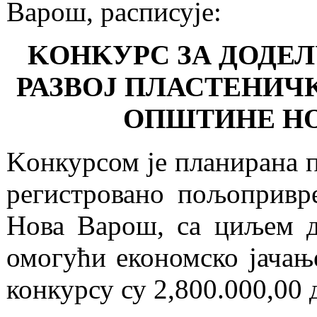
Варош, расписује:
KОНKУРС ЗА ДОДЕЛ
РАЗВОЈ ПЛАСТЕНИЧ
ОПШТИНЕ НО
Kонкурсом је планирана 
регистровано пољопривр
Нова Варош, са циљем д
омогући економско јачањ
конкурсу су 2,800.000,00