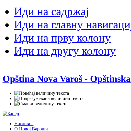
Иди на садржај
Иди на главну навигаци
Иди на прву колону
Иди на другу колону
Opština Nova Varoš - Opštinska
Насловна
О Новој Вароши