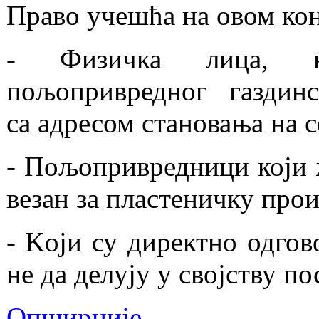
Право учешћа на овом ко
- Физичка лица, но
пољопривредног газдинс
са адресом становања на с
- Пољопривредници који 
везан за пластеничку пр
- Kоји су директно одгов
не да делују у својству п
Опширније...