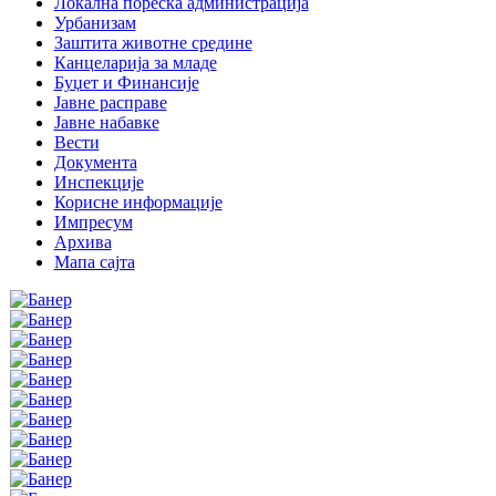
Локална пореска администрација
Урбанизам
Заштита животне средине
Канцеларија за младе
Буџет и Финансије
Јавне расправе
Јавне набавке
Вести
Документа
Инспекције
Корисне информације
Импресум
Архива
Мапа сајта