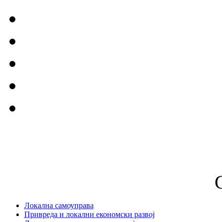
Локална самоуправа
Привреда и локални економски развој