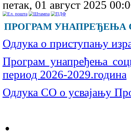
петак, 01 август 2025 00:
ПРОГРАМ УНАПРЕЂЕЊА С
Одлука о приступању изр
Програм унапређења соц
период 2026-2029.година
Одлука СО о усвајању Пр