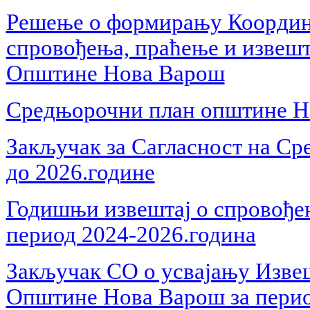
Решење о формирању Координа
спровођења, праћење и извеш
Општине Нова Варош
Средњорочни план општине Но
Закључак за Сагласност на С
до 2026.године
Годишњи извештај о спровође
период 2024-2026.година
Закључак СО о усвајању Изве
Општине Нова Варош за перио