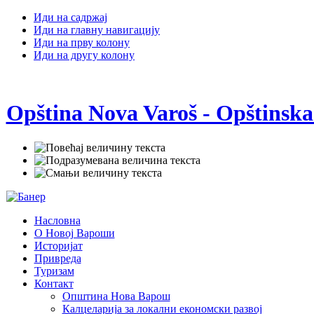
Иди на садржај
Иди на главну навигацију
Иди на прву колону
Иди на другу колону
Opština Nova Varoš - Opštinska
Насловна
О Новој Вароши
Историјат
Привреда
Туризам
Контакт
Општина Нова Варош
Калцеларија за локални економски развој