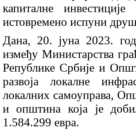
капиталне инвестициј
истовремено испуни друш
Дана, 20. јуна 2023. г
између Министарства грађ
Републике Србије и Опш
развоја локалне инфра
локалних самоуправа, Опш
и општина која је доби
1.584.299 евра.