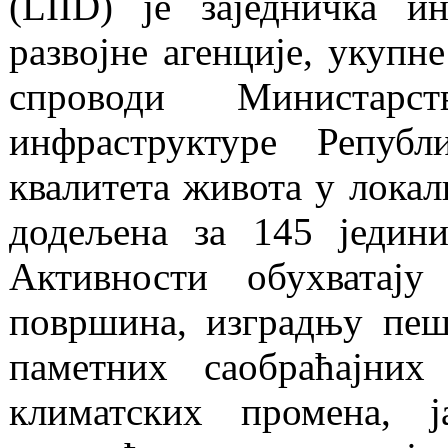
(LIID) је заједничка и
развојне агенције, укупн
спроводи Министарст
инфраструктуре Репуб
квалитета живота у локал
додељена за 145 једин
Активности обухватају
површина, изградњу пеш
паметних саобраћајних
климатских промена, ј