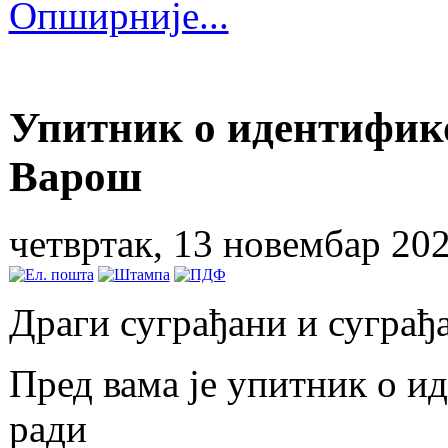
Опширније...
Упитник о идентифик
Варош
четвртак, 13 новембар 20
Драги суграђани и суграђ
Пред вама је упитник о и
ради