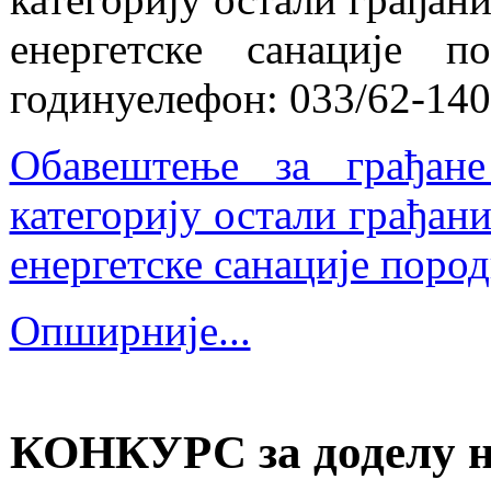
енергетске санације 
годинуелефон: 033/62-140
Обавештење за грађане
категорију остали грађан
енергетске санације пород
Опширније...
КОНКУРС за доделу н