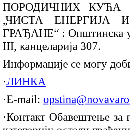
ПОРОДИЧНИХ КУЋА 
„ЧИСТА ЕНЕРГИЈА 
ГРАЂАНЕ“ : Општинска уп
III, канцеларија 307.
Информације се могу доб
·
ЛИНКА
·E-mail:
opstina@novavaros
·Контакт Обавештење за г
категорију остали грађан