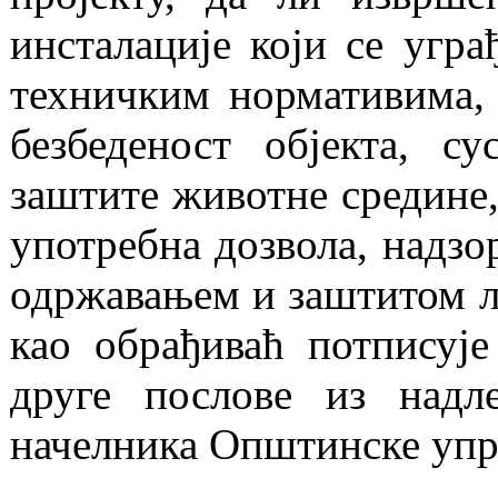
инсталације који се угра
техничким нормативима, 
безбеденост објекта, су
заштите животне средине, 
употребна дозвола, надзо
одржавањем и заштитом ло
као обрађиваћ потписуј
друге послове из надл
начелника Општинске упр