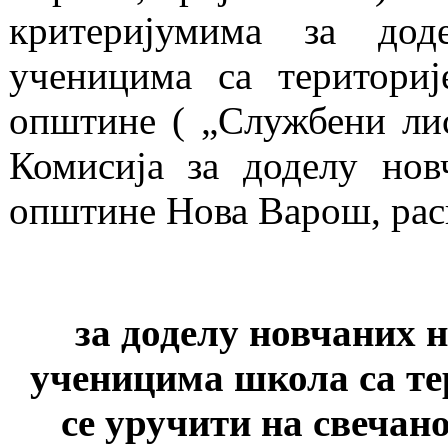
критеријумима за дод
ученицима са територи
општине ( „Службени ли
Комисија за доделу нов
општине Нова Варош, рас
за доделу новчаних 
ученицима школа са те
се уручити на свеча