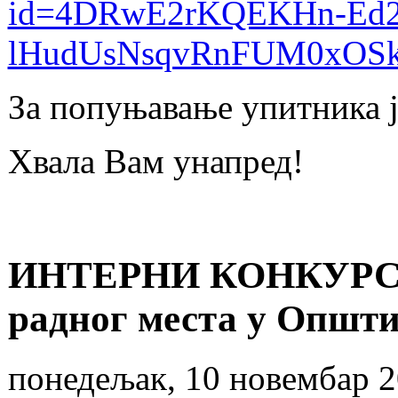
id=4DRwE2rKQEKHn-Ed
lHudUsNsqvRnFUM0xOS
За попуњавање упитника ј
Хвала Вам унапред!
ИНТЕРНИ КОНКУРС З
радног места у Општ
понедељак, 10 новембар 2