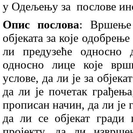
у Одељењу за послове ин
Опис послова
: Вршење
објеката за које одобрење
ли предузеће односно д
односно лице које врш
услове, да ли је за објека
да ли је почетак грађењ
прописан начин, да ли је
да ли се објекат гради
пројекту, да ли изврше