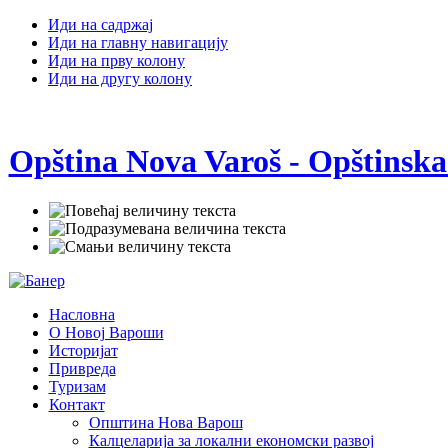
Иди на садржај
Иди на главну навигацију
Иди на прву колону
Иди на другу колону
Opština Nova Varoš - Opštinska
Насловна
О Новој Вароши
Историјат
Привреда
Туризам
Контакт
Општина Нова Варош
Калцеларија за локални економски развој