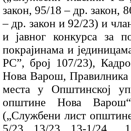
закон, 95/18 – др. закон, 8
– др. закон и 92/23) и чл
и јавног конкурса за 
покрајинама и јединицам
РС”, број 107/23), Кад
Нова Варош, Правилника 
места у Општинској уп
општине Нова Варош“
(„Службени лист општине 
5/23 ,13/23, 13-1/24 ,