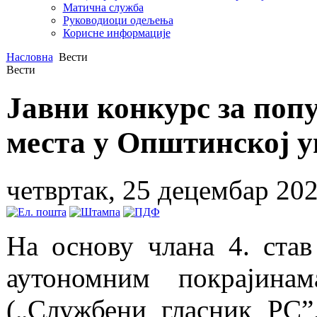
Матична служба
Руководиоци одељења
Корисне информације
Насловна
Вести
Вести
Јавни конкурс за по
места у Општинској 
четвртак, 25 децембар 202
На основу члана 4. став
аутономним покрајина
(„Службени гласник РС”,