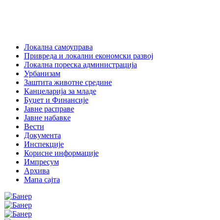
Локална самоуправа
Привреда и локални економски развој
Локална пореска администрација
Урбанизам
Заштита животне средине
Канцеларија за младе
Буџет и Финансије
Јавне расправе
Јавне набавке
Вести
Документа
Инспекције
Корисне информације
Импресум
Архива
Мапа сајта