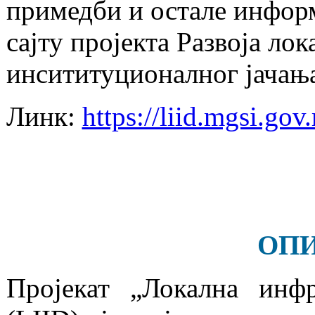
примедби и остале информ
сајту пројекта Развоја ло
инсититуционалног јачањ
Линк:
https://liid.mgsi.gov.
ОПИ
Пројекат „Локална инфр