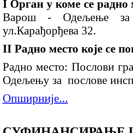
I Орган у коме се радно
Варош - Одељење за
ул.Карађорђева 32.
II Радно место које се п
Радно место: Послови гра
Одељењу за послове инсп
Опширније...
СУФИНАНСИРАЊЕ П