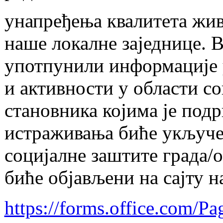
унапређења квалитета жи
наше локалне заједнице. 
употпунили информације 
и активности у области с
становника којима је под
истраживања биће укључе
социјалне заштите града/
биће објављени на сајту 
https://forms.office.com/P