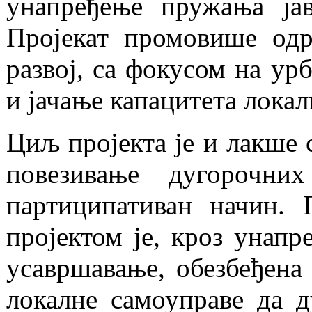
унапређење пружања јав
Пројекат промовише одр
развој, са фокусом на ур
и јачање капацитета локал
Циљ пројекта је и лакше 
повезивање дугорочни
партиципативан начин. 
пројектом је, кроз унапр
усавршавање, обезбеђена
локалне самоуправе да 