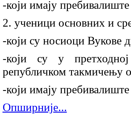
-који имају пребивалиште
2. ученици основних и ср
-који су носиоци Вукове 
-који су у претходно
републичком такмичењу ос
-који имају пребивалишт
Опширније...