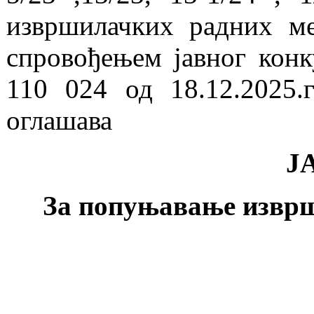
извршилачких радних м
спровођењем јавног кон
110 024 од 18.12.2025
оглашава
Ј
За попуњавање изврш