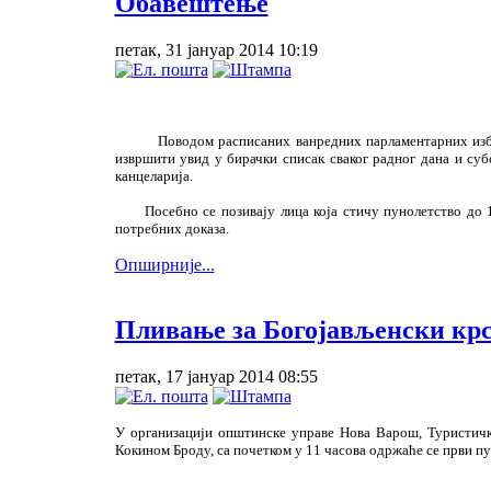
Обавештење
петак, 31 јануар 2014 10:19
Поводом расписаних ванредних парламентарних избора з
извршити увид у бирачки списак сваког радног дана и суб
канцеларија.
Посебно се позивају лица која стичу пунолетство до 16.
потребних доказа.
Опширније...
Пливање за Богојављенски кр
петак, 17 јануар 2014 08:55
У организацији општинске управе Нова Варош, Туристичко
Кокином Броду, са почетком у 11 часова одржаће се први пу