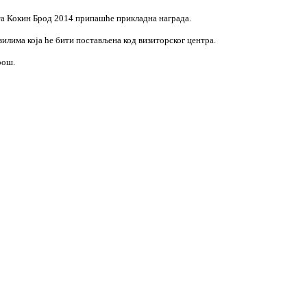
 Кокин Брод 2014 припашће прикладна награда.
има која ће бити постављена код визиторског центра.
рош.