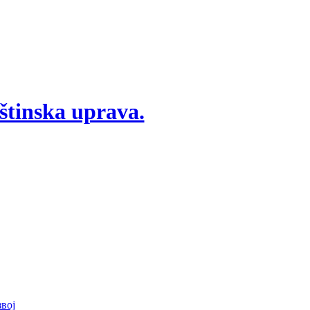
štinska uprava.
вој