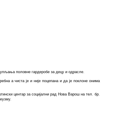
упљања половне гардеробе за децу и одрасле
.
ребна а чиста је и није поцепана и да је поклоне онима
ински центар за социјални рад Нова Варош на тел. бр.
еузму.