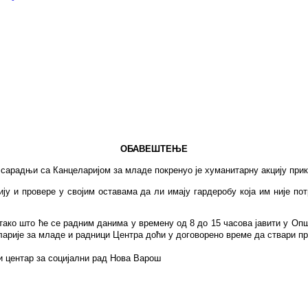
ОБАВЕШТЕЊЕ
адњи са Канцеларијом за младе покренуо је хуманитарну акцију прик
 и провере у својим оставама да ли имају гардероб
у
која им није пот
 што ће се радним данима у времену од 8 до 15 часова јавити у Општ
еларије за младе и радници Центра доћи у договорено време да ствари пр
лни рад Нова Варош