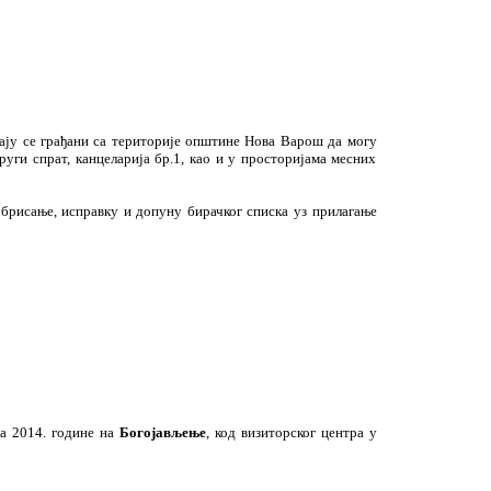
у се грађани са територије општине Нова Варош да могу
уги спрат, канцеларија бр.1, као и у просторијама месних
брисање, исправку и допуну бирачког списка уз прилагање
ра 2014. године на
Богојављење
, код визиторског центра у