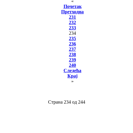
«
Почетак
Претходна
231
232
233
234
235
236
237
238
239
240
Следећа
Крај
»
Страна 234 од 244