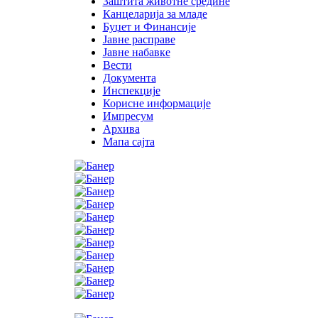
Заштита животне средине
Канцеларија за младе
Буџет и Финансије
Јавне расправе
Јавне набавке
Вести
Документа
Инспекције
Корисне информације
Импресум
Архива
Мапа сајта