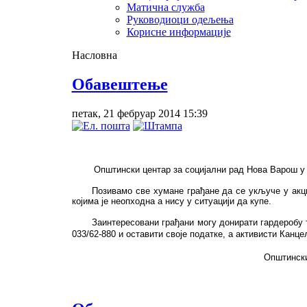
Матична служба
Руководиоци одељења
Корисне информације
Насловна
Обавештење
петак, 21 фебруар 2014 15:39
Општински центар за социјални рад Нова Варош у сар
Позивамо све хумане грађане да се укључе у акцију
којима је неопходна а нису у ситуацији да купе.
Заинтересовани грађани могу донирати гардеробу тако
033/62-880 и оставити своје податке, а активисти Канц
Општински центар за соција