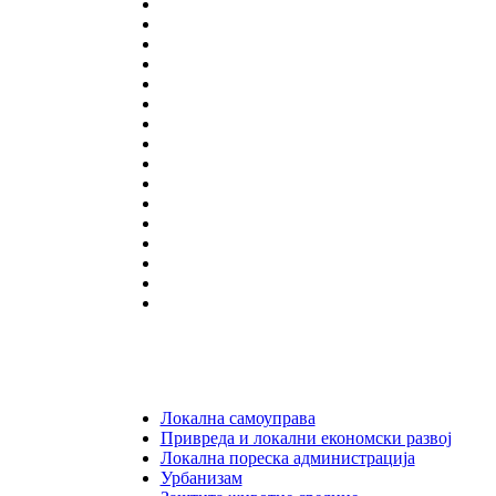
Локална самоуправа
Привреда и локални економски развој
Локална пореска администрација
Урбанизам