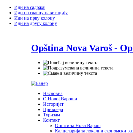
Иди на садржај
Иди на главну навигацију
Иди на прву колону
Иди на другу колону
Opština Nova Varoš - Op
Насловна
О Новој Вароши
Историјат
Привреда
Туризам
Контакт
Општина Нова Варош
Калцеларија за локални економски раз