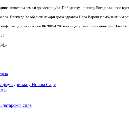
 живота на земљи до васкрснућа. Победнику, носиоцу Богојављенског крста
. Прегледе ће обавити лекари дома здравља Нова Варош у амбулантним возил
ве информације на телефон 0628054796 или на другом спрату општине Нова Ва
о!
ђају.
сама
сајму туризма у Новом Саду
.о.о
Златарског сира