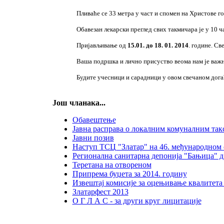
Пливаће се 33 метра у част и спомен на Христове године
Обавезан лекарски преглед свих такмичара је у 10 часова
Пријављивање од
15.01. до 18. 01. 2014
. године. С
Ваша подршка и лично присуство веома нам је важн
Будите учесници и сарадници у овом свечаном дога
Још чланака...
Обавештење
Јавна расправа о локалним комуналним так
Јавни позив
Наступ ТСЦ "Златар" на 46. међународном 
Регионална санитарна депонија "Бањица" д
Теретана на отвореном
Припрема буџета за 2014. годину
Извештај комисије за оцењивање квалитета 
Златарфест 2013
О Г Л А С - за други круг лицитације