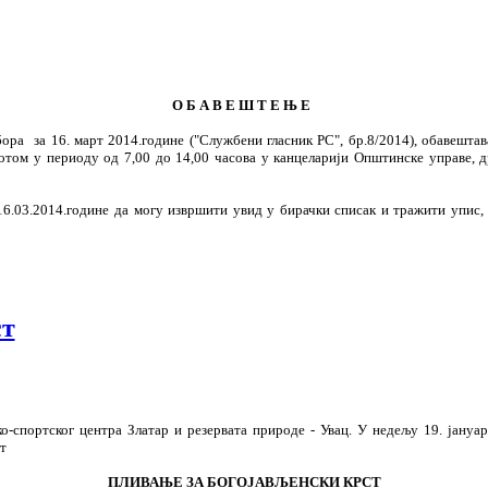
О Б А В Е Ш Т Е Њ Е
а 16. март 2014.године ("Службени гласник РС", бр.8/2014), обавештавај
отом у периоду од 7,00 до 14,00 часова у канцеларији Општинске управе, др
03.2014.године да могу извршити увид у бирачки списак и тражити упис, 
ст
-спортског центра Златар и резервата природе - Увац. У недељу 19. јануа
т
ПЛИВАЊЕ ЗА БОГОЈАВЉЕНСКИ КРСТ