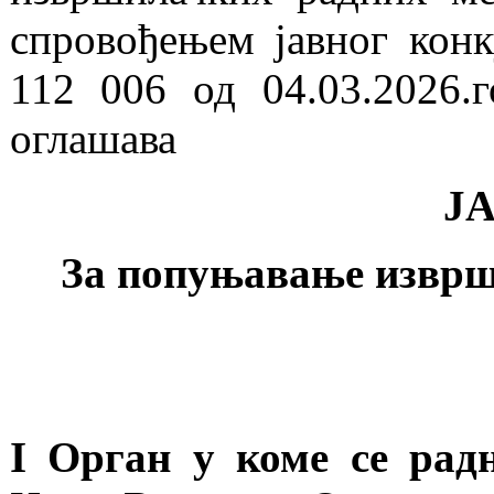
спровођењем јавног кон
112 006 од 04.03.2026.
оглашава
Ј
За попуњавање изврш
I Орган у коме се рад