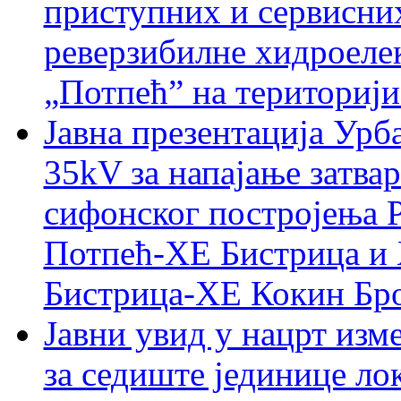
приступних и сервисних
реверзибилне хидроеле
„Потпећ” на териториј
Јавна презентација Урб
35kV за напајање затва
сифонског постројења 
Потпећ-ХЕ Бистрица и
Бистрица-ХЕ Кокин Бро
Јавни увид у нацрт изм
за седиште јединице л