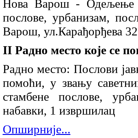
Нова Варош - Одељење 
послове, урбанизам, пос
Варош, ул.Карађорђева 3
II Радно место које се 
Радно место: Послови јав
помоћи, у звању саветн
стамбене послове, урба
набавки, 1 извршилац
Опширније...