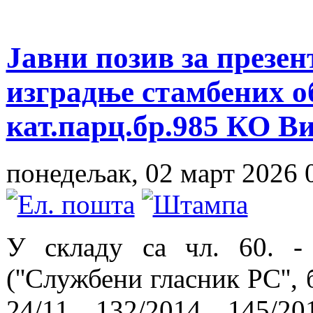
Јавни позив за презе
изградње стамбених об
кат.парц.бр.985 КО В
понедељак, 02 март 2026 
У складу са чл. 60. -
(''Службени гласник РС'', 
24/11 ,132/2014, 145/20