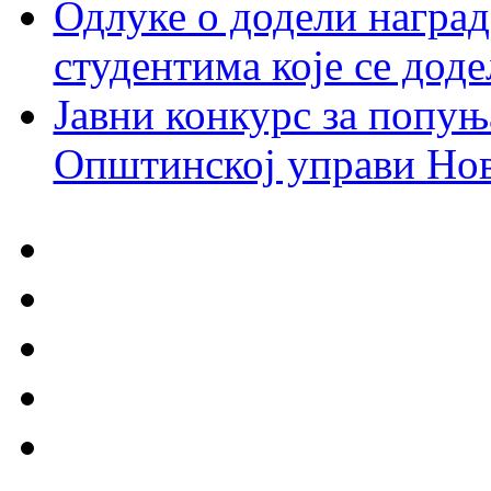
Одлуке о додели награ
студентима које се до
Јавни конкурс за попуњ
Општинској управи Но