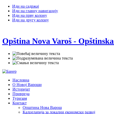
Иди на садржај
Иди на главну навигацију
Иди на прву колону
Иди на другу колону
Opština Nova Varoš - Opštinska
Насловна
О Новој Вароши
Историјат
Привреда
Туризам
Контакт
Општина Нова Варош
Калцеларија за локални економски развој