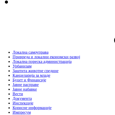
Локална самоуправа
Привреда и локални економски развој
Локална пореска администрација
Урбанизам
Заштита животне средине
Канцеларија за младе
Буџет и Финансије
Јавне расправе
Јавне набавке
Вести
Документа
Инспекције
Корисне информације
Импресум