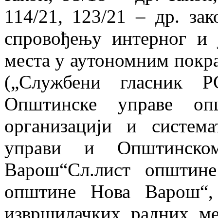
114/21, 123/21 – др. зак
спровођењу интерног и 
места у аутономним покра
(„Службени гласник Р
Општинске управе о
организацији и систем
управи и Општинско
Варош“Сл.лист општин
општине Нова Варош“,
извршилачких радних м