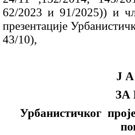
62/2023 и 91/2025)) и ч
презентације Урбанистичко
43/10),
Ј А
ЗА
Урбанистичког проје
по