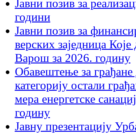
Јавни позив за реализац
години
Јавни позив за финанси
верских заједница Које
Варош за 2026. годину
Обавештење за грађане 
категорију остали грађ
мера енергетске санациј
годину
Јавну презентацију Урб