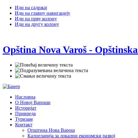
Иди на садржај
Иди на главну навигацију
Иди на прву колону
Иди на другу колону
Opština Nova Varoš - Opštinska
Насловна
О Новој Вароши
Историјат
Привреда
Туризам
Контакт
Општина Нова Варош
Калцеларија за локални економски развој