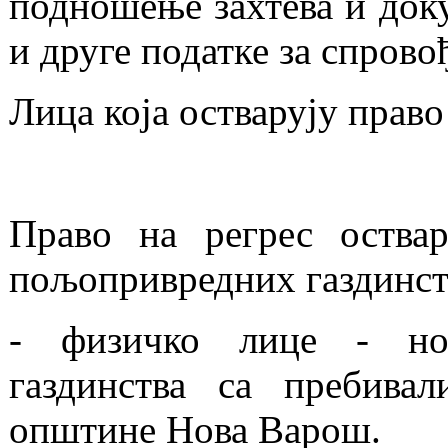
подношење захтева и доку
и друге податке за спрово
Лица која остварују право
Право на регрес оствар
пољопривредних газдинстав
- физичко лице - нос
газдинства са пребива
општине Нова Варош.