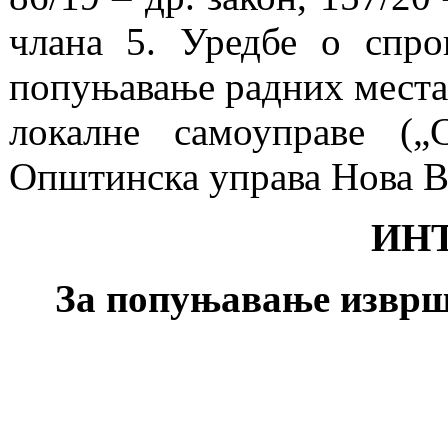
члана 5. Уредбе о спро
попуњавање радних места
локалне самоуправе („
Општинска управа Нова 
ИН
За попуњавање изврш