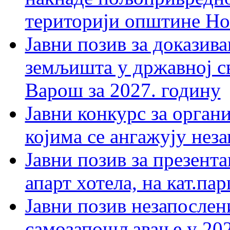
територији општине Но
Јавни позив за доказив
земљишта у државној с
Варош за 2027. годину
Јавни конкурс за орган
којима се ангажују нез
Јавни позив за презент
апарт хотела, на кат.п
Јавни позив незапослен
самозапошљавање у 202