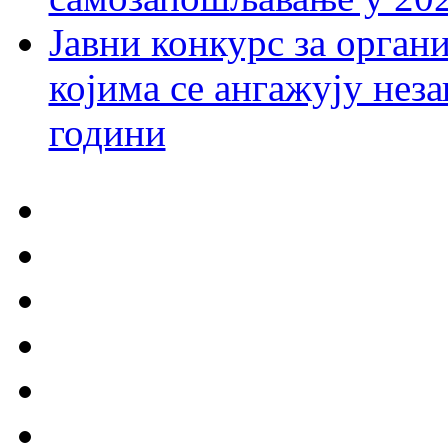
Јавни конкурс за орган
којима се ангажују нез
години