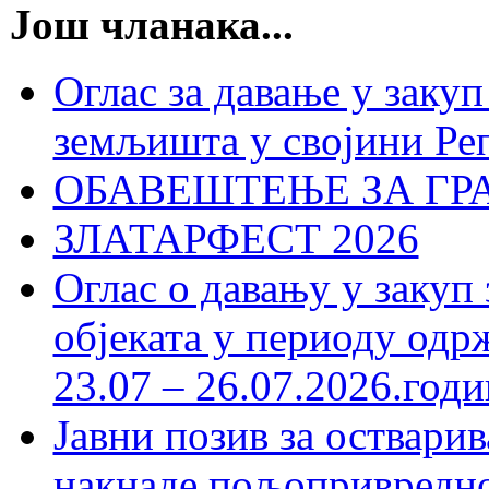
Још чланака...
Оглас за давање у зак
земљишта у својини Ре
ОБАВЕШТЕЊЕ ЗА ГР
ЗЛАТАРФЕСТ 2026
Оглас о давању у заку
објеката у периоду одр
23.07 – 26.07.2026.годи
Јавни позив за оствари
накнаде пољопривредно