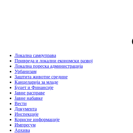
Локална самоуправа
Привреда и локални економски развој
Локална пореска администрација
Урбанизам
Заштита животне средине
Канцеларија за младе
Буџет и Финансије
Јавне расправе
Јавне набавке
Вести
Документа
Инспекције
Корисне информације
Импресум
Архива